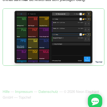
Hilfe
—
Impressum
—
Datenschutz
— © 2026 Neon Elephant
GmbH — Topchef